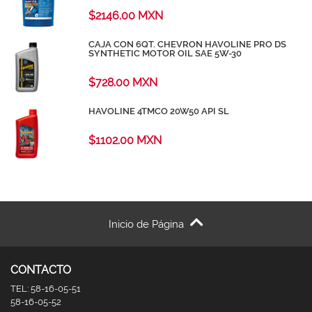
$2146.00 MXN
CAJA CON 6QT. CHEVRON HAVOLINE PRO DS
SYNTHETIC MOTOR OIL SAE 5W-30
$728.00 MXN
HAVOLINE 4TMCO 20W50 API SL
$1102.00 MXN
Inicio de Página
CONTACTO
TEL: 58-16-05-51
58-16-05-52