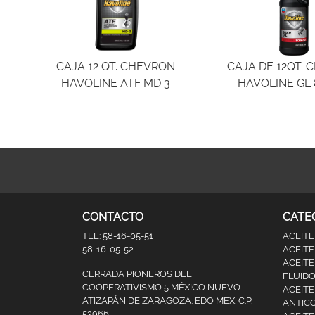
CAJA 12 QT. CHEVRON
CAJA DE 12QT.
HAVOLINE ATF MD 3
HAVOLINE GL
CONTACTO
CATE
TEL: 58-16-05-51
ACEITE
58-16-05-52
ACEITE
ACEITE
CERRADA PIONEROS DEL
FLUID
COOPERATIVISMO 5 MÉXICO NUEVO.
ACEIT
ATIZAPÁN DE ZARAGOZA. EDO MEX. C.P.
ANTIC
52966