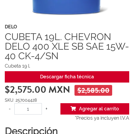
DELO
CUBETA 19L. CHEVRON
DELO 400 XLE SB SAE 15W-
40 CK-4/SN
Cubeta 19 l.
Descargar ficha técnica
$2,575.00 MXN
$2,585.00
SKU: 257004428
-
+
Agregar al carrito
*Precios ya incluyen I.V.A
Descripción