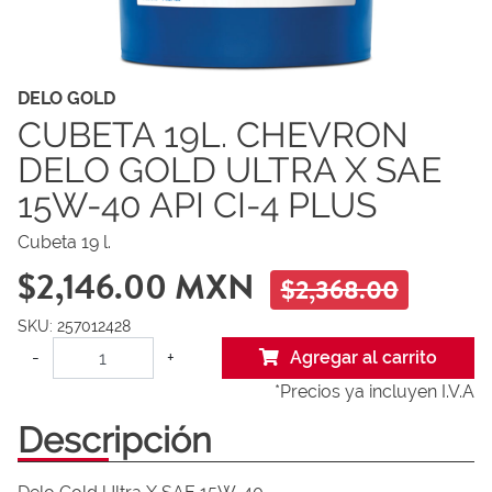
DELO GOLD
CUBETA 19L. CHEVRON
DELO GOLD ULTRA X SAE
15W-40 API CI-4 PLUS
Cubeta 19 l.
$2,146.00 MXN
$2,368.00
SKU: 257012428
-
+
Agregar al carrito
*Precios ya incluyen I.V.A
Descripción